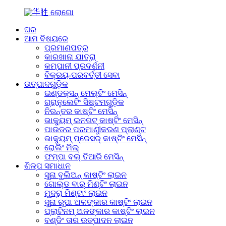
ଘର
ଆମ ବିଷୟରେ
ପ୍ରମାଣପତ୍ର
କାରଖାନା ଯାତ୍ରା
କମ୍ପାନୀ ପ୍ରଦର୍ଶନୀ
ବିକ୍ରୟ-ପରବର୍ତ୍ତୀ ସେବା
ଉତ୍ପାଦଗୁଡ଼ିକ
ଇଣ୍ଡକ୍ସନ୍ ମେଲ୍ଟିଂ ମେସିନ୍
ଗ୍ରାନୁଲେଟିଂ ସିଷ୍ଟମଗୁଡ଼ିକ
ନିରନ୍ତର କାଷ୍ଟିଂ ମେସିନ୍
ଭାକ୍ୟୁମ୍ ଇନଗଟ୍ କାଷ୍ଟିଂ ମେସିନ୍
ପାଉଡର ପରମାଣୁୀକରଣ ପ୍ଲାଣ୍ଟ
ଭାକ୍ୟୁମ୍ ପ୍ରେସର୍ କାଷ୍ଟିଂ ମେସିନ୍
ରୋଲିଂ ମିଲ୍
ଫମ୍ପା ବଲ୍ ତିଆରି ମେସିନ୍
ଶିଳ୍ପ ସମାଧାନ
ସୁନା ବୁଲିଅନ୍ କାଷ୍ଟିଂ ଲାଇନ
ଗୋଲ୍ଡ ବାର୍ ମିଣ୍ଟିଂ ଲାଇନ
ମୁଦ୍ରା ମିଣ୍ଟାଂ ଲାଇନ
ସୁନା ରୂପା ଅଳଙ୍କାର କାଷ୍ଟିଂ ଲାଇନ
ପ୍ଲାଟିନମ୍ ଅଳଙ୍କାର କାଷ୍ଟିଂ ଲାଇନ
ବଣ୍ଡିଂ ତାର ଉତ୍ପାଦନ ଲାଇନ