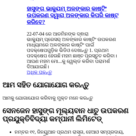
ହାସୁଙ୍ଗ ଭାକ୍ୟୁମ୍ ଅଳଙ୍କାର କାଷ୍ଟିଂ
ଉପକରଣ ଦ୍ୱାରା ଅଳଙ୍କାର କିପରି କାଷ୍ଟ
କରିବେ?
22-07-04 ରେ ଆଡମିନଙ୍କ ଦ୍ଵାରା
ଭାକ୍ୟୁମ୍ ପ୍ରେସର୍ ଅଳଙ୍କାର କାଷ୍ଟିଂ ଉପକରଣ
ମାଧ୍ୟମରେ ଅଳଙ୍କାର କାଷ୍ଟିଂ ପାଇଁ
ପଦକ୍ଷେପଗୁଡ଼ିକ ଭିଡିଓ ଦେଖାନ୍ତୁ 1. ପ୍ରଥମ
ପଦକ୍ଷେପ ହେଉଛି ମହମ ଛାଞ୍ଚ ପ୍ରସ୍ତୁତ କରିବା।
ଆପଣ ମହମ ମୋ...କୁ ୱେଲ୍ଡ କରିବା ପରାମର୍ଶ
ଦିଆଯାଇଛି।
ଅଧିକ ପଢ଼ନ୍ତୁ
ଆମ ସହିତ ଯୋଗାଯୋଗ କରନ୍ତୁ
ଆମକୁ ଯୋଗାଯୋଗ କରିବାକୁ ମୁକ୍ତ ମନେ କରନ୍ତୁ
ସେନଜେନ ହାସୁଙ୍ଗ ମୂଲ୍ୟବାନ ଧାତୁ ଉପକରଣ
ପ୍ରଯୁକ୍ତିବିଦ୍ୟା କମ୍ପାନୀ ଲିମିଟେଡ୍
ନମ୍ବର ୧୧, ଜିନୟୁଆନ ପ୍ରଥମ ରାସ୍ତା, ହେଆଓ ସମ୍ପ୍ରଦାୟ,