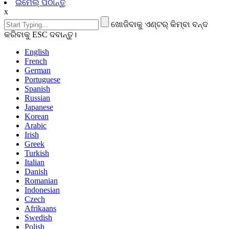
ଇମେଲ୍ ପଠାନ୍ତୁ
x
ଖୋଜିବାକୁ ଏଣ୍ଟର୍ କିମ୍ବା ବନ୍ଦ
କରିବାକୁ ESC ଦବାନ୍ତୁ।
English
French
German
Portuguese
Spanish
Russian
Japanese
Korean
Arabic
Irish
Greek
Turkish
Italian
Danish
Romanian
Indonesian
Czech
Afrikaans
Swedish
Polish