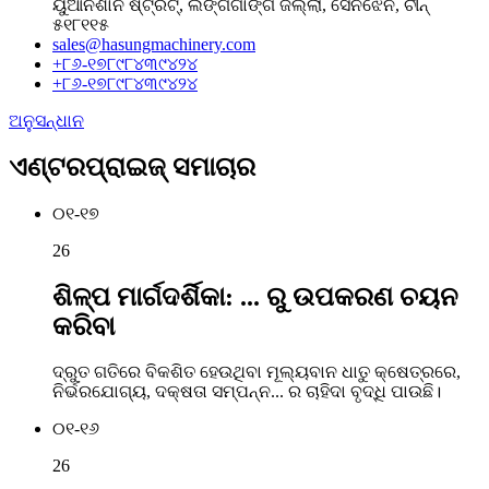
ୟୁଆନଶାନ ଷ୍ଟ୍ରିଟ୍, ଲଙ୍ଗଗାଙ୍ଗ ଜିଲ୍ଲା, ସେନଝେନ, ଚୀନ୍
୫୧୮୧୧୫
sales@hasungmachinery.com
+୮୬-୧୭୮୯୮୪୩୯୪୨୪
+୮୬-୧୭୮୯୮୪୩୯୪୨୪
ଅନୁସନ୍ଧାନ
ଏଣ୍ଟରପ୍ରାଇଜ୍ ସମାଚାର
୦୧-୧୭
26
ଶିଳ୍ପ ମାର୍ଗଦର୍ଶିକା: ... ରୁ ଉପକରଣ ଚୟନ
କରିବା
ଦ୍ରୁତ ଗତିରେ ବିକଶିତ ହେଉଥିବା ମୂଲ୍ୟବାନ ଧାତୁ କ୍ଷେତ୍ରରେ,
ନିର୍ଭରଯୋଗ୍ୟ, ଦକ୍ଷତା ସମ୍ପନ୍ନ... ର ଚାହିଦା ବୃଦ୍ଧି ପାଉଛି।
୦୧-୧୬
26