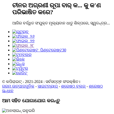
ଚୀନର ଅଗ୍ରଣୀ ରୂପା ବାର୍ କ... କୁ କ'ଣ
ପରିଭାଷିତ କରେ?
ଆଜିର ବର୍ଦ୍ଧିତ ସଂଯୁକ୍ତ ମୂଲ୍ୟବାନ ଧାତୁ ଶିଳ୍ପରେ, ସ୍ୱତନ୍ତ୍ର...
© କପିରାଇଟ୍ - 2021-2024 : ସର୍ବସତ୍ତ୍ଵ ସଂରକ୍ଷିତ।
ଗରମ ଉତ୍ପାଦଗୁଡ଼ିକ
-
ସାଇଟମ୍ୟାପ୍
-
ଶ୍ରେଷ୍ଠ ବ୍ଲଗ୍
-
ଶ୍ରେଷ୍ଠ
ସନ୍ଧାନ
ଆମ ସହିତ ଯୋଗାଯୋଗ କରନ୍ତୁ