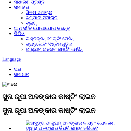
ସାଧାରଣ ପ୍ରଶ୍ନ
ସମାଚାର
ଶିଳ୍ପ ସମାଚାର
କମ୍ପାନୀ ସମାଚାର
ବ୍ଲଗ୍
ଆମ ସହିତ ଯୋଗାଯୋଗ କରନ୍ତୁ
ଭିଡିଓ
ଇଣ୍ଡକ୍ସନ୍ ମେଲ୍ଟିଂ ମେସିନ୍
ଗ୍ରାନୁଲେଟିଂ ସିଷ୍ଟମଗୁଡ଼ିକ
ଭାକ୍ୟୁମ୍ ଇନଗଟ୍ କାଷ୍ଟିଂ ମେସିନ୍
Language
ଘର
ସମାଧାନ
ସୁନା ରୂପା ଅଳଙ୍କାର କାଷ୍ଟିଂ ଲାଇନ
ସୁନା ରୂପା ଅଳଙ୍କାର କାଷ୍ଟିଂ ଲାଇନ