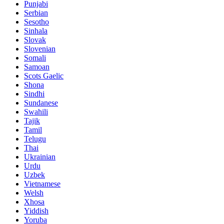
Punjabi
Serbian
Sesotho
Sinhala
Slovak
Slovenian
Somali
Samoan
Scots Gaelic
Shona
Sindhi
Sundanese
Swahili
Tajik
Tamil
Telugu
Thai
Ukrainian
Urdu
Uzbek
Vietnamese
Welsh
Xhosa
Yiddish
Yoruba