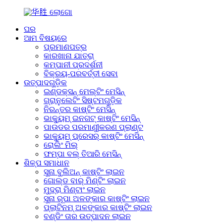
ଘର
ଆମ ବିଷୟରେ
ପ୍ରମାଣପତ୍ର
କାରଖାନା ଯାତ୍ରା
କମ୍ପାନୀ ପ୍ରଦର୍ଶନୀ
ବିକ୍ରୟ-ପରବର୍ତ୍ତୀ ସେବା
ଉତ୍ପାଦଗୁଡ଼ିକ
ଇଣ୍ଡକ୍ସନ୍ ମେଲ୍ଟିଂ ମେସିନ୍
ଗ୍ରାନୁଲେଟିଂ ସିଷ୍ଟମଗୁଡ଼ିକ
ନିରନ୍ତର କାଷ୍ଟିଂ ମେସିନ୍
ଭାକ୍ୟୁମ୍ ଇନଗଟ୍ କାଷ୍ଟିଂ ମେସିନ୍
ପାଉଡର ପରମାଣୁୀକରଣ ପ୍ଲାଣ୍ଟ
ଭାକ୍ୟୁମ୍ ପ୍ରେସର୍ କାଷ୍ଟିଂ ମେସିନ୍
ରୋଲିଂ ମିଲ୍
ଫମ୍ପା ବଲ୍ ତିଆରି ମେସିନ୍
ଶିଳ୍ପ ସମାଧାନ
ସୁନା ବୁଲିଅନ୍ କାଷ୍ଟିଂ ଲାଇନ
ଗୋଲ୍ଡ ବାର୍ ମିଣ୍ଟିଂ ଲାଇନ
ମୁଦ୍ରା ମିଣ୍ଟାଂ ଲାଇନ
ସୁନା ରୂପା ଅଳଙ୍କାର କାଷ୍ଟିଂ ଲାଇନ
ପ୍ଲାଟିନମ୍ ଅଳଙ୍କାର କାଷ୍ଟିଂ ଲାଇନ
ବଣ୍ଡିଂ ତାର ଉତ୍ପାଦନ ଲାଇନ