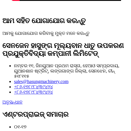
ଆମ ସହିତ ଯୋଗାଯୋଗ କରନ୍ତୁ
ଆମକୁ ଯୋଗାଯୋଗ କରିବାକୁ ମୁକ୍ତ ମନେ କରନ୍ତୁ
ସେନଜେନ ହାସୁଙ୍ଗ ମୂଲ୍ୟବାନ ଧାତୁ ଉପକରଣ
ପ୍ରଯୁକ୍ତିବିଦ୍ୟା କମ୍ପାନୀ ଲିମିଟେଡ୍
ନମ୍ବର ୧୧, ଜିନୟୁଆନ ପ୍ରଥମ ରାସ୍ତା, ହେଆଓ ସମ୍ପ୍ରଦାୟ,
ୟୁଆନଶାନ ଷ୍ଟ୍ରିଟ୍, ଲଙ୍ଗଗାଙ୍ଗ ଜିଲ୍ଲା, ସେନଝେନ, ଚୀନ୍
୫୧୮୧୧୫
sales@hasungmachinery.com
+୮୬-୧୭୮୯୮୪୩୯୪୨୪
+୮୬-୧୭୮୯୮୪୩୯୪୨୪
ଅନୁସନ୍ଧାନ
ଏଣ୍ଟରପ୍ରାଇଜ୍ ସମାଚାର
୦୧-୧୭