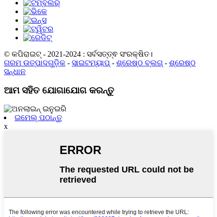
© କପିରାଇଟ୍ - 2021-2024 : ସର୍ବସତ୍ତ୍ଵ ସଂରକ୍ଷିତ।
ଗରମ ଉତ୍ପାଦଗୁଡ଼ିକ
-
ସାଇଟମ୍ୟାପ୍
-
ଶ୍ରେଷ୍ଠ ବ୍ଲଗ୍
-
ଶ୍ରେଷ୍ଠ
ସନ୍ଧାନ
ଆମ ସହିତ ଯୋଗାଯୋଗ କରନ୍ତୁ
ଇମେଲ୍ ପଠାନ୍ତୁ
x