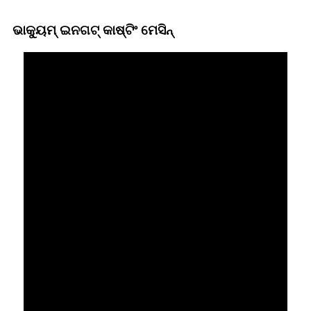
ଭାକ୍ୟୁମ୍ ଇନଗଟ୍ କାଷ୍ଟିଂ ମେସିନ୍