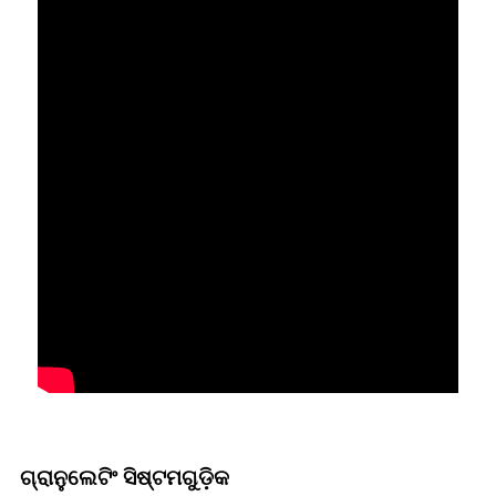
ଗ୍ରାନୁଲେଟିଂ ସିଷ୍ଟମଗୁଡ଼ିକ