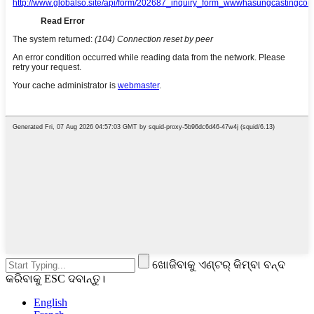
ଖୋଜିବାକୁ ଏଣ୍ଟର୍ କିମ୍ବା ବନ୍ଦ
କରିବାକୁ ESC ଦବାନ୍ତୁ।
English