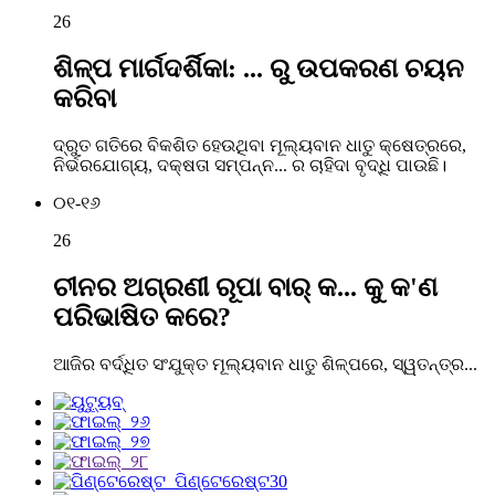
26
ଶିଳ୍ପ ମାର୍ଗଦର୍ଶିକା: ... ରୁ ଉପକରଣ ଚୟନ
କରିବା
ଦ୍ରୁତ ଗତିରେ ବିକଶିତ ହେଉଥିବା ମୂଲ୍ୟବାନ ଧାତୁ କ୍ଷେତ୍ରରେ,
ନିର୍ଭରଯୋଗ୍ୟ, ଦକ୍ଷତା ସମ୍ପନ୍ନ... ର ଚାହିଦା ବୃଦ୍ଧି ପାଉଛି।
୦୧-୧୬
26
ଚୀନର ଅଗ୍ରଣୀ ରୂପା ବାର୍ କ... କୁ କ'ଣ
ପରିଭାଷିତ କରେ?
ଆଜିର ବର୍ଦ୍ଧିତ ସଂଯୁକ୍ତ ମୂଲ୍ୟବାନ ଧାତୁ ଶିଳ୍ପରେ, ସ୍ୱତନ୍ତ୍ର...