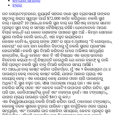
କମ୍ପାନୀ ସମାଚାର
ବ୍ଲଗ୍
ଗତ ସେପ୍ଟେମ୍ବରରେ, ନ୍ୟୁୟର୍କ ସହରର ଜଣେ ସୁନା ବ୍ୟବସାୟୀ ତାଙ୍କର
ସବୁଠାରୁ ଖରାପ ସ୍ୱପ୍ନ ପାଇଁ $72,000 ଖର୍ଚ୍ଚ କରିଥିଲେ: ନକଲି ସୁନା
ବାର୍। ଚାରୋଟି 10 ଆଉନ୍ସ ନକଲି ସୁନା ବାର୍ ରେ ସିରିଏଲ୍ ନମ୍ବର ସମେତ
ପ୍ରକୃତ ସୁନା ବାର୍ ର ସମସ୍ତ ବୈଶିଷ୍ଟ୍ୟ ରହିଛି। ଯେତେବେଳେ ଆପଣ
ବିଚାର କରନ୍ତି ଯେ କେତେ ଲୋକଙ୍କ ପାଖରେ ସୁନା ଅଛି - କିମ୍ବା ସେମାନେ
ସୁନାର ମାଲିକ ବୋଲି ଭାବନ୍ତି, ଏହା ବହୁତ ଭୟଙ୍କର।
ଲେଖକ ଡେମିଏନ୍ ଲୁଇସ୍ ତାଙ୍କ 2007 ର ସ୍ପାଏ ଥ୍ରୀଲର୍ "ଦି ଗୋଲ୍ଡେନ୍
କୋବ୍ରା" ରେ ମୋ ନାମ ଲେଖିବା ଦିନଠାରୁ ମୁଁ ନକଲି ସୁନାର ପ୍ରଶଂସକ
ହୋଇଆସିଛି। ନକଲି ସୁନା ତିଆରି କରିବାର ମୋର ଅଭିଜ୍ଞତା ସମ୍ପୂର୍ଣ୍ଣ
କାଳ୍ପନିକ, କିନ୍ତୁ ମୋତେ ଏବେ ବି ଏହି ବିଷୟର ଏକ ଉତ୍ସ ଭାବରେ
ବିବେଚନା କରାଯାଏ। ମୁଁ ନିଷ୍ପତ୍ତି ନେଇଥିଲି ଯେ ମୋର ବ୍ଲଫ୍ କୁ ଡାକି
କିଛି ପ୍ରକୃତ ନକଲି ସୁନା ବାର୍ ତିଆରି କରିବାର ସମୟ ଆସିଛି।
୧୦ ଆଉନ୍ସ ବାର୍ କାଷ୍ଟ କରିବା ପରିବର୍ତ୍ତେ, ମୁଁ ଏକ ୨ କିଲୋଗ୍ରାମ (୪.୪
ପାଉଣ୍ଡ) କେକ୍ ମଡେଲ୍ କାଷ୍ଟ କରିଛି, ଯାହାର ଆକାର ପ୍ରାୟ ଏକ
ଲେୟାର୍ କେକ୍। ଏକ ଲେୟାର୍ କେକ୍ ଯାହାର ଓଜନ ଚାରି ପାଉଣ୍ଡରୁ
ଅଧିକ? ହଁ, ସୁନା ବହୁତ ଘନ, ସୀସା ଅପେକ୍ଷା ମଧ୍ୟ ଘନ। ଏକ ଭଲ
ନକଲିର ସଠିକ୍ ଓଜନ ଏବଂ କେବଳ ଗୋଟିଏ ଉପାଦାନ ରହିବା ଉଚିତ, ସୁନା
ପରି ଘନ, ରେଡିଓଆକ୍ଟିଭ୍ ନୁହେଁ ଏବଂ ମହଙ୍ଗା ନୁହେଁ। ଏହା ଟଙ୍ଗଷ୍ଟନ୍,
ଯାହାର ମୂଲ୍ୟ ପାଉଣ୍ଡ ପ୍ରତି $୫୦ ରୁ କମ୍।
ଏକ ବିଶ୍ୱାସଯୋଗ୍ୟ ନକଲି ତିଆରି କରିବା ପାଇଁ, ଠକମାନେ ଟଙ୍ଗଷ୍ଟନ୍
କୋରକୁ ତରଳ ସୁନାରେ ବୁଡ଼ାଇ ପାରିବେ। ସୁନା ବାର୍ଗୁଡ଼ିକର ଓଜନ ପ୍ରାୟ
ସମ୍ପୂର୍ଣ୍ଣ, ଏବଂ ଅଗଭୀର ଗାତ ଖୋଳିବା ସମୟରେ, କେବଳ ପ୍ରକୃତ ସୁନା