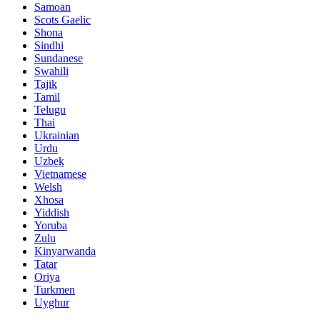
Samoan
Scots Gaelic
Shona
Sindhi
Sundanese
Swahili
Tajik
Tamil
Telugu
Thai
Ukrainian
Urdu
Uzbek
Vietnamese
Welsh
Xhosa
Yiddish
Yoruba
Zulu
Kinyarwanda
Tatar
Oriya
Turkmen
Uyghur