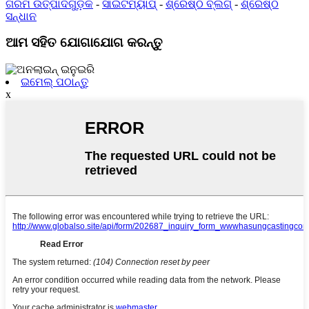
ଗରମ ଉତ୍ପାଦଗୁଡ଼ିକ
-
ସାଇଟମ୍ୟାପ୍
-
ଶ୍ରେଷ୍ଠ ବ୍ଲଗ୍
-
ଶ୍ରେଷ୍ଠ
ସନ୍ଧାନ
ଆମ ସହିତ ଯୋଗାଯୋଗ କରନ୍ତୁ
ଇମେଲ୍ ପଠାନ୍ତୁ
x