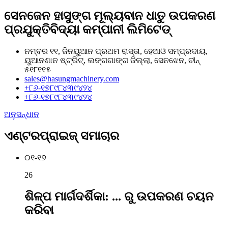
ସେନଜେନ ହାସୁଙ୍ଗ ମୂଲ୍ୟବାନ ଧାତୁ ଉପକରଣ
ପ୍ରଯୁକ୍ତିବିଦ୍ୟା କମ୍ପାନୀ ଲିମିଟେଡ୍
ନମ୍ବର ୧୧, ଜିନୟୁଆନ ପ୍ରଥମ ରାସ୍ତା, ହେଆଓ ସମ୍ପ୍ରଦାୟ,
ୟୁଆନଶାନ ଷ୍ଟ୍ରିଟ୍, ଲଙ୍ଗଗାଙ୍ଗ ଜିଲ୍ଲା, ସେନଝେନ, ଚୀନ୍
୫୧୮୧୧୫
sales@hasungmachinery.com
+୮୬-୧୭୮୯୮୪୩୯୪୨୪
+୮୬-୧୭୮୯୮୪୩୯୪୨୪
ଅନୁସନ୍ଧାନ
ଏଣ୍ଟରପ୍ରାଇଜ୍ ସମାଚାର
୦୧-୧୭
26
ଶିଳ୍ପ ମାର୍ଗଦର୍ଶିକା: ... ରୁ ଉପକରଣ ଚୟନ
କରିବା