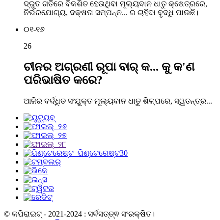
ଦ୍ରୁତ ଗତିରେ ବିକଶିତ ହେଉଥିବା ମୂଲ୍ୟବାନ ଧାତୁ କ୍ଷେତ୍ରରେ,
ନିର୍ଭରଯୋଗ୍ୟ, ଦକ୍ଷତା ସମ୍ପନ୍ନ... ର ଚାହିଦା ବୃଦ୍ଧି ପାଉଛି।
୦୧-୧୬
26
ଚୀନର ଅଗ୍ରଣୀ ରୂପା ବାର୍ କ... କୁ କ'ଣ
ପରିଭାଷିତ କରେ?
ଆଜିର ବର୍ଦ୍ଧିତ ସଂଯୁକ୍ତ ମୂଲ୍ୟବାନ ଧାତୁ ଶିଳ୍ପରେ, ସ୍ୱତନ୍ତ୍ର...
© କପିରାଇଟ୍ - 2021-2024 : ସର୍ବସତ୍ତ୍ଵ ସଂରକ୍ଷିତ।