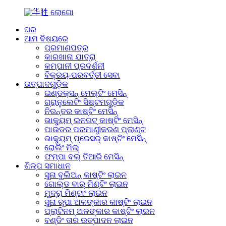
ଘର
ଆମ ବିଷୟରେ
ପ୍ରମାଣପତ୍ର
କାରଖାନା ଯାତ୍ରା
କମ୍ପାନୀ ପ୍ରଦର୍ଶନୀ
ବିକ୍ରୟ-ପରବର୍ତ୍ତୀ ସେବା
ଉତ୍ପାଦଗୁଡ଼ିକ
ଇଣ୍ଡକ୍ସନ୍ ମେଲ୍ଟିଂ ମେସିନ୍
ଗ୍ରାନୁଲେଟିଂ ସିଷ୍ଟମଗୁଡ଼ିକ
ନିରନ୍ତର କାଷ୍ଟିଂ ମେସିନ୍
ଭାକ୍ୟୁମ୍ ଇନଗଟ୍ କାଷ୍ଟିଂ ମେସିନ୍
ପାଉଡର ପରମାଣୁୀକରଣ ପ୍ଲାଣ୍ଟ
ଭାକ୍ୟୁମ୍ ପ୍ରେସର୍ କାଷ୍ଟିଂ ମେସିନ୍
ରୋଲିଂ ମିଲ୍
ଫମ୍ପା ବଲ୍ ତିଆରି ମେସିନ୍
ଶିଳ୍ପ ସମାଧାନ
ସୁନା ବୁଲିଅନ୍ କାଷ୍ଟିଂ ଲାଇନ
ଗୋଲ୍ଡ ବାର୍ ମିଣ୍ଟିଂ ଲାଇନ
ମୁଦ୍ରା ମିଣ୍ଟାଂ ଲାଇନ
ସୁନା ରୂପା ଅଳଙ୍କାର କାଷ୍ଟିଂ ଲାଇନ
ପ୍ଲାଟିନମ୍ ଅଳଙ୍କାର କାଷ୍ଟିଂ ଲାଇନ
ବଣ୍ଡିଂ ତାର ଉତ୍ପାଦନ ଲାଇନ