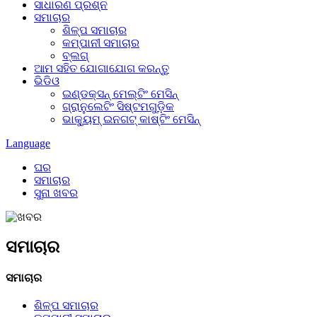
ସାଧାରଣ ପ୍ରଶ୍ନ
ସମାଚାର
ଶିଳ୍ପ ସମାଚାର
କମ୍ପାନୀ ସମାଚାର
ବ୍ଲଗ୍
ଆମ ସହିତ ଯୋଗାଯୋଗ କରନ୍ତୁ
ଭିଡିଓ
ଇଣ୍ଡକ୍ସନ୍ ମେଲ୍ଟିଂ ମେସିନ୍
ଗ୍ରାନୁଲେଟିଂ ସିଷ୍ଟମଗୁଡ଼ିକ
ଭାକ୍ୟୁମ୍ ଇନଗଟ୍ କାଷ୍ଟିଂ ମେସିନ୍
Language
ଘର
ସମାଚାର
ସୁନା ଖବର
ସମାଚାର
ସମାଚାର
ଶିଳ୍ପ ସମାଚାର