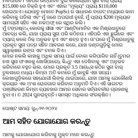
ମିଳିପାରିବ। ଏହିପରି ଉତ୍ପାଦିତ ଦୁଇ କିଲୋଗ୍ରାମ ସୁନା ବାର୍ ପ୍ରାୟ
$15,000 ରେ ବିକ୍ରି ହୁଏ ଏବଂ ଏହାର "ମୂଲ୍ୟ" ପ୍ରାୟ $110,000
ହୋଇଥାଏ। ଯେହେତୁ ମୋତେ PopSci ର ସାଧାରଣ ବଜେଟ୍ ମଧ୍ୟରେ କାମ
କରିବାକୁ ପଡିଲା ଏବଂ ମୁଁ ଜଣେ ଅପରାଧୀ ନୁହେଁ, ମୁଁ ପ୍ରାୟ $200 ମୂଲ୍ୟର
ସାମଗ୍ରୀ ସହିତ ଏକ ନକଅଫ୍ ରେ ସ୍ଥିର କଲି।
ମୁଁ ଟଙ୍ଗଷ୍ଟନ୍ କୋରକୁ ସୀସା ଏବଂ ଆଣ୍ଟିମୋନିର ଏକ ମିଶ୍ରଧାତୁରେ
ଆବଦ୍ଧ କଲି, ଯାହା ପ୍ରାୟ ସୁନା ପରି କଠିନତା। ଏହିପରି ଏହା ଛୁଇଁଲେ ଏବଂ
ଟ୍ୟାପ୍ କଲେ ଠିକ୍ ଅନୁଭବ ହୁଏ ଏବଂ ଶବ୍ଦ ହୁଏ। ତା’ପରେ ମୁଁ ମିଶ୍ରଧାତୁକୁ
ପ୍ରକୃତ ସୁନା ପତ୍ର ସହିତ ଆବରଣ କରେ, ଯାହା ଦଣ୍ଡଗୁଡ଼ିକୁ ମୋର
ସ୍ୱାକ୍ଷର ରଙ୍ଗ ଏବଂ ଚମକ ଦିଏ।
ମୋର ନକଲି କାହାକୁ ଅଧିକ ସମୟ ପାଇଁ ବୋକା କରିପାରିବ ନାହିଁ (ତୁମର
ନଖ ସୁନା ଫଏଲକୁ ଖୋସିପାରେ), କିନ୍ତୁ ଏହା ଦେଖିବାକୁ ଏବଂ ଅନୁଭବ
କରିବାରେ ବହୁତ ଭଲ, ମୋର ପ୍ରକୃତ 3.5 ଆଉନ୍ସ କଠିନ ସୁନା ବାର୍
ତୁଳନାରେ ମଧ୍ୟ। କିମ୍ବା ଅତି କମରେ ମୁଁ ଭାବୁଛି ଏହା ସତ୍ୟ।
ଲେଖାଗୁଡ଼ିକରେ ସହଯୋଗୀ ଲିଙ୍କ୍ ଥାଇପାରେ, ଯାହା ଆମକୁ ଯେକୌଣସି
କ୍ରୟର ଏକ ଅଂଶ ରୋଜଗାର କରିବାର ଅନୁମତି ଦିଏ। ଏହି ସାଇଟର
ପଞ୍ଜୀକରଣ କିମ୍ବା ବ୍ୟବହାର ଆମର ସେବାର ସର୍ତ୍ତାବଳୀର ଗ୍ରହଣକୁ
ବୁଝାଏ। © 2024 ପୁନରାବୃତ୍ତି। ସମସ୍ତ ଅଧିକାର ସଂରକ୍ଷିତ।
ପୋଷ୍ଟ ସମୟ: ଜୁନ୍-୨୧-୨୦୨୪
ଆମ ସହିତ ଯୋଗାଯୋଗ କରନ୍ତୁ
ଆମକୁ ଯୋଗାଯୋଗ କରିବାକୁ ମୁକ୍ତ ମନେ କରନ୍ତୁ