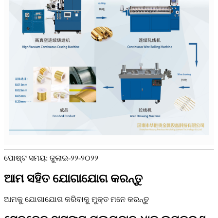
ପୋଷ୍ଟ ସମୟ: ଜୁଲାଇ-୨୨-୨୦୨୨
ଆମ ସହିତ ଯୋଗାଯୋଗ କରନ୍ତୁ
ଆମକୁ ଯୋଗାଯୋଗ କରିବାକୁ ମୁକ୍ତ ମନେ କରନ୍ତୁ