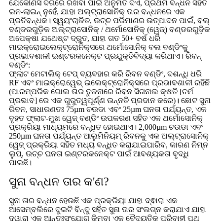
ଯେକୌଣସି ଦିଗରେ ରଖିବା ପାଇଁ ଅନୁମତି ଦିଏ, ପ୍ରଥମ ବନ୍ଧନ ସହିତ
ଇନ-ଲାଇନ୍ ନୁହେଁ, ଯାହା ଅଲ୍ଟ୍ରାସୋନିକ୍ ତାର ବନ୍ଧନରେ ଏକ
ପ୍ରତିବନ୍ଧକ। ସ୍ୱୟଂଚାଳିତ, ଉଚ୍ଚ ପରିମାଣର ଉତ୍ପାଦନ ପାଇଁ, ବଲ୍
ବଣ୍ଡରଗୁଡ଼ିକ ଅଲ୍ଟ୍ରାସୋନିକ୍ / ଥର୍ମୋସୋନିକ୍ (ୱେଜ୍) ବଣ୍ଡରଗୁଡ଼ିକ
ଅପେକ୍ଷା ଯଥେଷ୍ଟ ଦ୍ରୁତ, ଯାହା ଗତ 50+ ବର୍ଷ ଧରି
ମାଇକ୍ରୋଇଲେକ୍ଟ୍ରୋନିକ୍ସରେ ଥର୍ମୋସୋନିକ୍ ବଲ ବଣ୍ଡିଂକୁ
ପ୍ରଭାବଶାଳୀ ଇଣ୍ଟରକନେକ୍ଟ ପ୍ରଯୁକ୍ତିବିଦ୍ୟା କରିଥାଏ। ରିବନ୍
ବଣ୍ଡିଂ:
ଫ୍ଲାଟ ମେଟାଲିକ୍ ଟେପ୍ ବ୍ୟବହାର କରି ରିବନ ବଣ୍ଡିଂ, ଦଶନ୍ଧି ଧରି
RF ଏବଂ ମାଇକ୍ରୋୱେଭ୍ ଇଲେକ୍ଟ୍ରୋନିକ୍ସରେ ପ୍ରଭାବଶାଳୀ ରହିଛି
(ପାରମ୍ପରିକ ଗୋଲ ତାର ତୁଳନାରେ ରିବନ ସିଗନାଲ କ୍ଷତି [ଚର୍ମ
ପ୍ରଭାବ] ରେ ଏକ ଗୁରୁତ୍ୱପୂର୍ଣ୍ଣ ଉନ୍ନତି ପ୍ରଦାନ କରେ)। ଛୋଟ ସୁନା
ରିବନ, ସାଧାରଣତଃ 75µm ଚଉଡା ଏବଂ 25µm ଘନତା ପର୍ଯ୍ୟନ୍ତ, ଏକ
ବୃହତ ଫ୍ଲାଟ-ମୁଖ ୱେଜ୍ ବଣ୍ଡିଂ ଉପକରଣ ସହିତ ଏକ ଥର୍ମୋସୋନିକ୍
ପ୍ରକ୍ରିୟା ମାଧ୍ୟମରେ ବନ୍ଧିତ ହୋଇଥାଏ। 2,000µm ଚଉଡା ଏବଂ
250µm ଘନତା ପର୍ଯ୍ୟନ୍ତ ଆଲୁମିନିୟମ୍ ରିବନକୁ ଏକ ଅଲ୍ଟ୍ରାସୋନିକ୍
ୱେଜ୍ ପ୍ରକ୍ରିୟା ସହିତ ମଧ୍ୟ ବନ୍ଧିତ କରାଯାଇପାରିବ, କାରଣ ନିମ୍ନ
ଲୁପ୍, ଉଚ୍ଚ ଘନତା ଇଣ୍ଟରକନେକ୍ଟ ପାଇଁ ଆବଶ୍ୟକତା ବୃଦ୍ଧି
ପାଇଛି।
ସୁନା ବନ୍ଧନ ତାର କ'ଣ?
ସୁନା ତାର ବନ୍ଧନ ହେଉଛି ଏକ ପ୍ରକ୍ରିୟା ଯାହା ଦ୍ଵାରା ଏକ
ଆସେମ୍ବଲିରେ ଦୁଇଟି ବିନ୍ଦୁ ସହିତ ସୁନା ତାର ସଂଲଗ୍ନ କରାଯାଏ ଯାହା
ଦ୍ୱାରା ଏକ ଆନ୍ତଃସଂଯୋଗ କିମ୍ବା ଏକ ବୈଦ୍ୟୁତିକ ପରିବାହୀ ପଥ