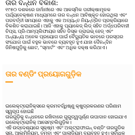
ତାର ବନ୍ଧନ ବିକାଶ:
୧୯୫୦ ଦଶକରେ ଜର୍ମାନୀରେ ଏକ ଆକସ୍ମିକ ପରୀକ୍ଷାମୂଳକ
ପର୍ଯ୍ୟବେକ୍ଷଣ ମାଧ୍ୟମରେ ତାର ବନ୍ଧନ ଆବିଷ୍କୃତ ହୋଇଥିଲା ଏବଂ
ପରବର୍ତ୍ତୀ ସମୟରେ ଏହାକୁ ଏକ ଅତ୍ୟନ୍ତ ନିୟନ୍ତ୍ରିତ ପ୍ରକ୍ରିୟାରେ
ବିକଶିତ କରାଯାଇଛି। ଆଜି ଏହାକୁ ପ୍ୟାକେଜ୍ ଲିଡ୍ ସହିତ ଅର୍ଦ୍ଧପରିବାହୀ
ଚିପ୍ସ, ପ୍ରି-ଆମ୍ପ୍ଲିଫାୟର ସହିତ ଡିସ୍କ ଡ୍ରାଇଭ୍ ହେଡ୍ ଏବଂ
ଅନ୍ୟାନ୍ୟ ଅନେକ ପ୍ରୟୋଗ ପାଇଁ ବୈଦ୍ୟୁତିକ ଭାବରେ ପରସ୍ପର
ସଂଯୋଗ ପାଇଁ ବହୁଳ ଭାବରେ ବ୍ୟବହୃତ ହୁଏ ଯାହା ଦୈନନ୍ଦିନ
ଜିନିଷଗୁଡ଼ିକୁ ଛୋଟ, "ସ୍ମାର୍ଟ" ଏବଂ ଅଧିକ ଦକ୍ଷ କରିଥାଏ।
ତାର ବଣ୍ଡିଂ ପ୍ରୟୋଗଗୁଡ଼ିକ
ଇଲେକ୍ଟ୍ରୋନିକ୍ସରେ କ୍ରମବର୍ଦ୍ଧିଷ୍ଣୁ କ୍ଷୁଦ୍ରକରଣର ପରିଣାମ
ସ୍ୱରୂପ ହୋଇଛି
ତାରଗୁଡ଼ିକୁ ବନ୍ଧନରେ ରଖିବାରେ ଗୁରୁତ୍ୱପୂର୍ଣ୍ଣ ଉପାଦାନ ହୋଇଯାଏ
ଇଲେକ୍ଟ୍ରୋନିକ୍ ଆସେମ୍ବଲିଗୁଡ଼ିକ।
ଏହି ଉଦ୍ଦେଶ୍ୟରେ ସୂକ୍ଷ୍ମ ଏବଂ ଅଲ୍ଟ୍ରାଫାଇନ୍ ବଣ୍ଡିଂ ତାରଗୁଡିକ
ସୁନା, ଆଲୁମିନିୟମ, ତମ୍ବା ଏବଂ ପାଲାଡିୟମ୍ ବ୍ୟବହୃତ ହୁଏ। ସର୍ବାଧିକ