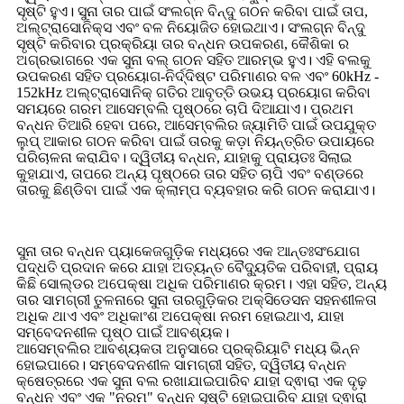
ସୃଷ୍ଟି ହୁଏ। ସୁନା ତାର ପାଇଁ ସଂଲଗ୍ନ ବିନ୍ଦୁ ଗଠନ କରିବା ପାଇଁ ତାପ,
ଅଲ୍ଟ୍ରାସୋନିକ୍ସ ଏବଂ ବଳ ନିୟୋଜିତ ହୋଇଥାଏ। ସଂଲଗ୍ନ ବିନ୍ଦୁ
ସୃଷ୍ଟି କରିବାର ପ୍ରକ୍ରିୟା ତାର ବନ୍ଧନ ଉପକରଣ, କୈଶିକା ର
ଅଗ୍ରଭାଗରେ ଏକ ସୁନା ବଲ୍ ଗଠନ ସହିତ ଆରମ୍ଭ ହୁଏ। ଏହି ବଲକୁ
ଉପକରଣ ସହିତ ପ୍ରୟୋଗ-ନିର୍ଦ୍ଦିଷ୍ଟ ପରିମାଣର ବଳ ଏବଂ 60kHz -
152kHz ଅଲ୍ଟ୍ରାସୋନିକ୍ ଗତିର ଆବୃତ୍ତି ଉଭୟ ପ୍ରୟୋଗ କରିବା
ସମୟରେ ଗରମ ଆସେମ୍ବଲି ପୃଷ୍ଠରେ ଚାପି ଦିଆଯାଏ। ପ୍ରଥମ
ବନ୍ଧନ ତିଆରି ହେବା ପରେ, ଆସେମ୍ବଲିର ଜ୍ୟାମିତି ପାଇଁ ଉପଯୁକ୍ତ
ଲୁପ୍ ଆକାର ଗଠନ କରିବା ପାଇଁ ତାରକୁ କଡ଼ା ନିୟନ୍ତ୍ରିତ ଉପାୟରେ
ପରିଚାଳନା କରାଯିବ। ଦ୍ୱିତୀୟ ବନ୍ଧନ, ଯାହାକୁ ପ୍ରାୟତଃ ସିଲାଇ
କୁହାଯାଏ, ତାପରେ ଅନ୍ୟ ପୃଷ୍ଠରେ ତାର ସହିତ ଚାପି ଏବଂ ବଣ୍ଡରେ
ତାରକୁ ଛିଣ୍ଡିବା ପାଇଁ ଏକ କ୍ଲାମ୍ପ ବ୍ୟବହାର କରି ଗଠନ କରାଯାଏ।
ସୁନା ତାର ବନ୍ଧନ ପ୍ୟାକେଜଗୁଡ଼ିକ ମଧ୍ୟରେ ଏକ ଆନ୍ତଃସଂଯୋଗ
ପଦ୍ଧତି ପ୍ରଦାନ କରେ ଯାହା ଅତ୍ୟନ୍ତ ବୈଦ୍ୟୁତିକ ପରିବାହୀ, ପ୍ରାୟ
କିଛି ସୋଲ୍ଡର ଅପେକ୍ଷା ଅଧିକ ପରିମାଣର କ୍ରମ। ଏହା ସହିତ, ଅନ୍ୟ
ତାର ସାମଗ୍ରୀ ତୁଳନାରେ ସୁନା ତାରଗୁଡ଼ିକର ଅକ୍ସିଡେସନ ସହନଶୀଳତା
ଅଧିକ ଥାଏ ଏବଂ ଅଧିକାଂଶ ଅପେକ୍ଷା ନରମ ହୋଇଥାଏ, ଯାହା
ସମ୍ବେଦନଶୀଳ ପୃଷ୍ଠ ପାଇଁ ଆବଶ୍ୟକ।
ଆସେମ୍ବଲିର ଆବଶ୍ୟକତା ଅନୁସାରେ ପ୍ରକ୍ରିୟାଟି ମଧ୍ୟ ଭିନ୍ନ
ହୋଇପାରେ। ସମ୍ବେଦନଶୀଳ ସାମଗ୍ରୀ ସହିତ, ଦ୍ୱିତୀୟ ବନ୍ଧନ
କ୍ଷେତ୍ରରେ ଏକ ସୁନା ବଲ ରଖାଯାଇପାରିବ ଯାହା ଦ୍ଵାରା ଏକ ଦୃଢ଼
ବନ୍ଧନ ଏବଂ ଏକ "ନରମ" ବନ୍ଧନ ସୃଷ୍ଟି ହୋଇପାରିବ ଯାହା ଦ୍ଵାରା