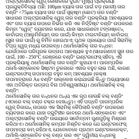
ଅଲ୍ଟ୍ରାସୋନିକ୍ ୱେଜ୍ କୌଶଳରେ ଦୁଇଟି ମୁଖ୍ୟ ପ୍ରକ୍ରିୟା
ପ୍ରଯୁକ୍ତିବିଦ୍ୟା ଅଛି: 100µm ବ୍ୟାସ ତାର ପାଇଁ ବଡ଼ (ଭାରୀ) ତାର
ବଣ୍ଡିଂ <75µm ବ୍ୟାସ ତାର ପାଇଁ ସୂକ୍ଷ୍ମ (ଛୋଟ) ତାର ବଣ୍ଡିଂ
ସାଧାରଣ ଅଲ୍ଟ୍ରାସୋନିକ୍ ୱେଜ୍ ତାର ବଣ୍ଡିଂ ପ୍ରକ୍ରିୟା ଆବଶ୍ୟକତା
ଏବଂ ତାର ବ୍ୟାସ ଉପରେ ନିର୍ଭର କରି ଏକ ନିର୍ଦ୍ଦିଷ୍ଟ ବଣ୍ଡିଂ ଉପକରଣ
କିମ୍ବା "ୱେଜ୍" ବ୍ୟବହାର କରେ, ଯାହା ସାଧାରଣତଃ ଟଙ୍ଗଷ୍ଟେନ୍
କାର୍ବାଇଡ୍ (ଆଲୁମିନିୟମ୍ ତାର ପାଇଁ) କିମ୍ବା ଟାଇଟାନିୟମ୍ କାର୍ବାଇଡ୍
(ସୁନା ତାର ପାଇଁ) ରୁ ନିର୍ମିତ ହୋଇଥାଏ; ପୃଥକ ପ୍ରୟୋଗ ପାଇଁ ସିରାମିକ୍
ଟିପ୍ଡ୍ ୱେଜ୍ ମଧ୍ୟ ଉପଲବ୍ଧ। ଥର୍ମୋସୋନିକ୍ ତାର ବନ୍ଧନ:
ଯେଉଁଠାରେ ପରିପୂରକ ଉତ୍ତାପ ଆବଶ୍ୟକ ହୁଏ (ସାଧାରଣତଃ ସୁନା ତାର
ପାଇଁ, 100 - 250°C ରେଞ୍ଜରେ ବଣ୍ଡିଂ ଇଣ୍ଟରଫେସ୍ ସହିତ), ଏହି
ପ୍ରକ୍ରିୟାକୁ ଥର୍ମୋସୋନିକ୍ ତାର ବଣ୍ଡିଂ କୁହାଯାଏ। ପାରମ୍ପରିକ
ଥର୍ମୋ-ସଙ୍କୋଚନ ସିଷ୍ଟମ ତୁଳନାରେ ଏହାର ବହୁତ ଲାଭ ଅଛି, କାରଣ
ଇଣ୍ଟରଫେସ୍ ତାପମାତ୍ରା ବହୁତ କମ୍ ଆବଶ୍ୟକ (କକ୍ଷ
ତାପମାତ୍ରାରେ Au ବଣ୍ଡିଂ ଉଲ୍ଲେଖ କରାଯାଇଛି କିନ୍ତୁ ଅଭ୍ୟାସରେ
ଏହା ଅତିରିକ୍ତ ଉତ୍ତାପ ବିନା ଅବିଶ୍ୱସନୀୟ)। ଥର୍ମୋସୋନିକ୍ ବଲ୍
ବଣ୍ଡିଂ:
ଥର୍ମୋସୋନିକ୍ ତାର ବନ୍ଧନର ଅନ୍ୟ ଏକ ରୂପ ହେଉଛି ବଲ୍ ବଣ୍ଡିଂ
(ଏଠାରେ ବଲ୍ ବଣ୍ଡ ଚକ୍ର ଦେଖନ୍ତୁ)। ଏହି ପଦ୍ଧତି ପାରମ୍ପରିକ
ୱେଜ୍ ଡିଜାଇନ୍ ଉପରେ ଏକ ସିରାମିକ୍ କୈପିଲାରି ବଣ୍ଡିଂ ଉପକରଣ
ବ୍ୟବହାର କରେ ଯାହା ତ୍ରୁଟିହୀନ ଭାବରେ ଥର୍ମୋ-ସଙ୍କୋଚନ ଏବଂ
ଅଲ୍ଟ୍ରାସୋନିକ୍ ବଣ୍ଡିଂ ଉଭୟରେ ସର୍ବୋତ୍ତମ ଗୁଣଗୁଡ଼ିକୁ ମିଶ୍ରଣ
କରିଥାଏ। ଥର୍ମୋସୋନିକ୍ କମ୍ପନ ନିଶ୍ଚିତ କରେ ଯେ ଇଣ୍ଟରଫେସ୍
ତାପମାତ୍ରା କମ୍ ରହିଥାଏ, ଯେତେବେଳେ ପ୍ରଥମ ଇଣ୍ଟରକନେକ୍ଟ,
ଥର୍ମାଲି-ସଙ୍କୋଚିତ ବଲ୍ ବଣ୍ଡ ତାର ଏବଂ ଦ୍ୱିତୀୟ ବନ୍ଧନକୁ