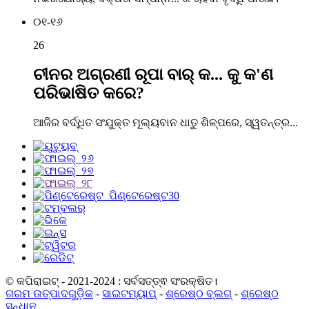
୦୧-୧୬
26
ଚୀନର ଅଗ୍ରଣୀ ରୂପା ବାର୍ କ... କୁ କ'ଣ
ପରିଭାଷିତ କରେ?
ଆଜିର ବର୍ଦ୍ଧିତ ସଂଯୁକ୍ତ ମୂଲ୍ୟବାନ ଧାତୁ ଶିଳ୍ପରେ, ସ୍ୱତନ୍ତ୍ର...
© କପିରାଇଟ୍ - 2021-2024 : ସର୍ବସତ୍ତ୍ଵ ସଂରକ୍ଷିତ।
ଗରମ ଉତ୍ପାଦଗୁଡ଼ିକ
-
ସାଇଟମ୍ୟାପ୍
-
ଶ୍ରେଷ୍ଠ ବ୍ଲଗ୍
-
ଶ୍ରେଷ୍ଠ
ସନ୍ଧାନ