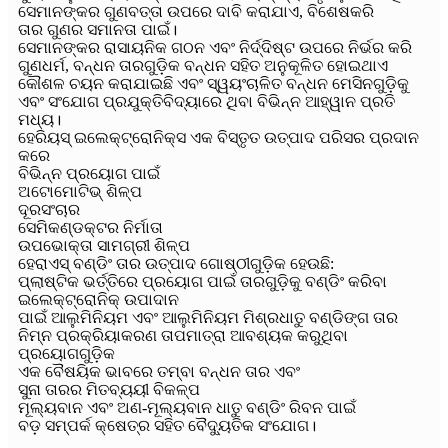
ସେମାନଙ୍କର ଗୁଣବତ୍ତା ଉପରେ ଦାବି କରାଯାଏ, ବିଶେଷକରି
ତାର ଗୁଣର ସମାନତା ପାଇଁ।
ସେମାନଙ୍କର ରାସାୟନିକ ଗଠନ ଏବଂ ନିର୍ଦ୍ଦିଷ୍ଟ ଉପରେ ନିର୍ଭର କରି
ଗୁଣଧର୍ମ, ବନ୍ଧନ ତାରଗୁଡ଼ିକ ବନ୍ଧନ ସହିତ ଅନୁକୂଳିତ ହୋଇଥାଏ
କୌଶଳ ଚୟନ କରାଯାଇଛି ଏବଂ ସ୍ୱୟଂଚାଳିତ ବନ୍ଧନ ମେସିନଗୁଡ଼ିକୁ
ଏବଂ ସଂଯୋଗ ପ୍ରଯୁକ୍ତିବିଦ୍ୟାରେ ଥିବା ବିଭିନ୍ନ ଆହ୍ୱାନ ପ୍ରତି
ମଧ୍ୟ।
ହେରିୟସ୍ ଇଲେକ୍ଟ୍ରୋନିକ୍ସ ଏକ ବିସ୍ତୃତ ଉତ୍ପାଦ ପରିସର ପ୍ରଦାନ
କରେ
ବିଭିନ୍ନ ପ୍ରୟୋଗ ପାଇଁ
ଅଟୋମୋଟିଭ୍ ଶିଳ୍ପ
ଦୂରସଂଚାର
ସେମିକଣ୍ଡକ୍ଟର ନିର୍ମାତା
ଉପଭୋକ୍ତା ସାମଗ୍ରୀ ଶିଳ୍ପ
ହେରାଏସ୍ ବଣ୍ଡିଂ ତାର ଉତ୍ପାଦ ଗୋଷ୍ଠୀଗୁଡ଼ିକ ହେଉଛି:
ପ୍ଲାଷ୍ଟିକ ଭର୍ତ୍ତିରେ ପ୍ରୟୋଗ ପାଇଁ ତାରଗୁଡ଼ିକୁ ବଣ୍ଡିଂ କରିବା
ଇଲେକ୍ଟ୍ରୋନିକ୍ ଉପାଦାନ
ପାଇଁ ଆଲୁମିନିୟମ ଏବଂ ଆଲୁମିନିୟମ ମିଶ୍ରଧାତୁ ବଣ୍ଡିଙ୍ଗ ତାର
ନିମ୍ନ ପ୍ରକ୍ରିୟାକରଣ ତାପମାତ୍ରା ଆବଶ୍ୟକ କରୁଥିବା
ପ୍ରୟୋଗଗୁଡ଼ିକ
ଏକ ବୈଷୟିକ ଭାବରେ ତମ୍ବା ବନ୍ଧନ ତାର ଏବଂ
ସୁନା ତାରର ମିତବ୍ୟୟୀ ବିକଳ୍ପ
ମୂଲ୍ୟବାନ ଏବଂ ଅଣ-ମୂଲ୍ୟବାନ ଧାତୁ ବଣ୍ଡିଂ ରିବନ ପାଇଁ
ବଡ଼ ସମ୍ପର୍କ କ୍ଷେତ୍ର ସହିତ ବୈଦ୍ୟୁତିକ ସଂଯୋଗ।