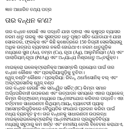
ଜ୍ଞାନ ଆଧାରିତ ତଥ୍ୟ ପତ୍ର
ତାର ବନ୍ଧନ କ'ଣ?
ତାର ବନ୍ଧନ ହେଉଛି ଏକ ପଦ୍ଧତି ଯାହା ଦ୍ଵାରା ଏକ କ୍ଷୁଦ୍ର ବ୍ୟାସର
ନରମ ଧାତୁ ତାରକୁ ଏକ ସୁସଙ୍ଗତ ଧାତୁ ପୃଷ୍ଠ ସହିତ ଯୋଡାଯାଏ ଯାହା
ସୋଲଡର, ଫ୍ଲକ୍ସ ଏବଂ କିଛି କ୍ଷେତ୍ରରେ 150 ଡିଗ୍ରୀ ସେଲସିୟସରୁ
ଅଧିକ ଉତ୍ତାପ ବ୍ୟବହାର ନକରି ହୋଇଥାଏ। ନରମ ଧାତୁଗୁଡ଼ିକ
ମଧ୍ୟରେ ସୁନା (Au), ତମ୍ବା (Cu), ରୂପା (Ag), ଆଲୁମିନିୟମ (Al) ଏବଂ
ପାଲାଡିୟମ୍-ରୂପା (PdAg) ଏବଂ ଅନ୍ୟାନ୍ୟ ମିଶ୍ରଧାତୁ ଅନ୍ତର୍ଭୁକ୍ତ।
ମାଇକ୍ରୋ ଇଲେକ୍ଟ୍ରୋନିକ୍ସ ଆସେମ୍ବଲି ପ୍ରୟୋଗ ପାଇଁ ତାର
ବନ୍ଧନ କୌଶଳ ଏବଂ ପ୍ରକ୍ରିୟାଗୁଡ଼ିକୁ ବୁଝିବା।
ୱେଜ୍ ବଣ୍ଡିଂ କୌଶଳ / ପ୍ରକ୍ରିୟା: ରିବନ୍, ଥର୍ମୋସୋନିକ୍ ବଲ୍ ଏବଂ
ଅଲ୍ଟ୍ରାସୋନିକ୍ ୱେଜ୍ ବଣ୍ଡ
ତାର ବନ୍ଧନ ହେଉଛି ଏକ ସମନ୍ୱିତ ସର୍କିଟ୍ (IC) କିମ୍ବା ସମାନ
ଅର୍ଦ୍ଧପରିବାହୀ ଉପକରଣ ଏବଂ ଉତ୍ପାଦନ ସମୟରେ ଏହାର ପ୍ୟାକେଜ୍
କିମ୍ବା ଲିଡ୍ଫ୍ରେମ୍ ମଧ୍ୟରେ ଆନ୍ତଃସଂଯୋଗ କରିବାର ପଦ୍ଧତି। ଏହା
ବର୍ତ୍ତମାନ ସାଧାରଣତଃ ଲିଥିୟମ୍-ଆୟନ୍ ବ୍ୟାଟେରୀ ପ୍ୟାକ୍
ଆସେମ୍ବଲିଗୁଡ଼ିକରେ ବୈଦ୍ୟୁତିକ ସଂଯୋଗ ପ୍ରଦାନ କରିବା ପାଇଁ
ମଧ୍ୟ ବ୍ୟବହୃତ ହୁଏ। ତାର ବନ୍ଧନକୁ ସାଧାରଣତଃ ଉପଲବ୍ଧ
ମାଇକ୍ରୋଇଲେକ୍ଟ୍ରୋନିକ୍ ଆନ୍ତଃସଂଯୋଗ ପ୍ରଯୁକ୍ତିବିଦ୍ୟା
ମଧ୍ୟରୁ ସବୁଠାରୁ କମ ଖର୍ଚ୍ଚ ଏବଂ ନମନୀୟ ବୋଲି ବିବେଚନା କରାଯାଏ,