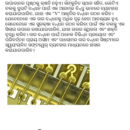
ଉପାଦାନର ପୃଷ୍ଠକୁ କ୍ଷତି ନହୁଏ। ସଙ୍କୁଚିତ ସ୍ଥାନ ସହିତ, ଗୋଟିଏ
ବଲକୁ ଦୁଇଟି ବନ୍ଧନ ପାଇଁ ଏକ ଆରମ୍ଭ ବିନ୍ଦୁ ଭାବରେ ବ୍ୟବହାର
କରାଯାଇପାରିବ, ଯାହା ଏକ "V" ଆକୃତିର ବନ୍ଧନ ଗଠନ କରିବ।
ଯେତେବେଳେ ଏକ ତାର ବନ୍ଧନକୁ ଅଧିକ ଦୃଢ଼ ହେବା ଆବଶ୍ୟକ ହୁଏ,
ସେତେବେଳେ ଏକ ସୁରକ୍ଷା ବନ୍ଧନ ଗଠନ କରିବା ପାଇଁ ଏକ ବଲକୁ ଏକ
ସିଲାଇ ଉପରେ ରଖାଯାଇପାରିବ, ଯାହା ତାରର ସ୍ଥିରତା ଏବଂ ଶକ୍ତି
ବୃଦ୍ଧି କରିବ। ତାର ବନ୍ଧନ ପାଇଁ ଅନେକ ବିଭିନ୍ନ ପ୍ରୟୋଗ ଏବଂ
ପରିବର୍ତ୍ତନ ପ୍ରାୟ ଅସୀମ ଏବଂ ପାଲୋମର ତାର ବନ୍ଧନ ସିଷ୍ଟମରେ
ସ୍ୱୟଂଚାଳିତ ସଫ୍ଟୱେର୍ ବ୍ୟବହାର ମାଧ୍ୟମରେ ହାସଲ
କରାଯାଇପାରିବ।