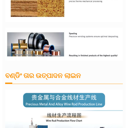
ବଣ୍ଡିଂ ତାର ଉତ୍ପାଦନ ଲାଇନ