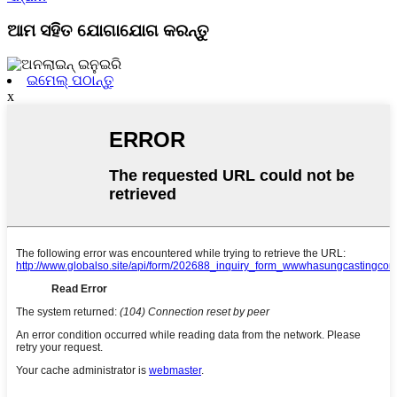
ଆମ ସହିତ ଯୋଗାଯୋଗ କରନ୍ତୁ
ଇମେଲ୍ ପଠାନ୍ତୁ
x