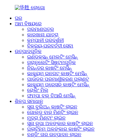
ଘର
ଆମ ବିଷୟରେ
ପ୍ରମାଣପତ୍ର
କାରଖାନା ଯାତ୍ରା
କମ୍ପାନୀ ପ୍ରଦର୍ଶନୀ
ବିକ୍ରୟ-ପରବର୍ତ୍ତୀ ସେବା
ଉତ୍ପାଦଗୁଡ଼ିକ
ଇଣ୍ଡକ୍ସନ୍ ମେଲ୍ଟିଂ ମେସିନ୍
ଗ୍ରାନୁଲେଟିଂ ସିଷ୍ଟମଗୁଡ଼ିକ
ନିରନ୍ତର କାଷ୍ଟିଂ ମେସିନ୍
ଭାକ୍ୟୁମ୍ ଇନଗଟ୍ କାଷ୍ଟିଂ ମେସିନ୍
ପାଉଡର ପରମାଣୁୀକରଣ ପ୍ଲାଣ୍ଟ
ଭାକ୍ୟୁମ୍ ପ୍ରେସର୍ କାଷ୍ଟିଂ ମେସିନ୍
ରୋଲିଂ ମିଲ୍
ଫମ୍ପା ବଲ୍ ତିଆରି ମେସିନ୍
ଶିଳ୍ପ ସମାଧାନ
ସୁନା ବୁଲିଅନ୍ କାଷ୍ଟିଂ ଲାଇନ
ଗୋଲ୍ଡ ବାର୍ ମିଣ୍ଟିଂ ଲାଇନ
ମୁଦ୍ରା ମିଣ୍ଟାଂ ଲାଇନ
ସୁନା ରୂପା ଅଳଙ୍କାର କାଷ୍ଟିଂ ଲାଇନ
ପ୍ଲାଟିନମ୍ ଅଳଙ୍କାର କାଷ୍ଟିଂ ଲାଇନ
ବଣ୍ଡିଂ ତାର ଉତ୍ପାଦନ ଲାଇନ