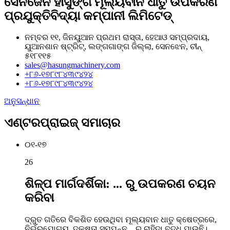
ସେନଜେନ ହାସୁଙ୍ଗ ମୂଲ୍ୟବାନ ଧାତୁ ଉପକରଣ
ପ୍ରଯୁକ୍ତିବିଦ୍ୟା କମ୍ପାନୀ ଲିମିଟେଡ୍
ନମ୍ବର ୧୧, ଜିନୟୁଆନ ପ୍ରଥମ ରାସ୍ତା, ହେଆଓ ସମ୍ପ୍ରଦାୟ,
ୟୁଆନଶାନ ଷ୍ଟ୍ରିଟ୍, ଲଙ୍ଗଗାଙ୍ଗ ଜିଲ୍ଲା, ସେନଝେନ, ଚୀନ୍
୫୧୮୧୧୫
sales@hasungmachinery.com
+୮୬-୧୭୮୯୮୪୩୯୪୨୪
+୮୬-୧୭୮୯୮୪୩୯୪୨୪
ଅନୁସନ୍ଧାନ
ଏଣ୍ଟରପ୍ରାଇଜ୍ ସମାଚାର
୦୧-୧୭
26
ଶିଳ୍ପ ମାର୍ଗଦର୍ଶିକା: ... ରୁ ଉପକରଣ ଚୟନ
କରିବା
ଦ୍ରୁତ ଗତିରେ ବିକଶିତ ହେଉଥିବା ମୂଲ୍ୟବାନ ଧାତୁ କ୍ଷେତ୍ରରେ,
ନିର୍ଭରଯୋଗ୍ୟ, ଦକ୍ଷତା ସମ୍ପନ୍ନ... ର ଚାହିଦା ବୃଦ୍ଧି ପାଉଛି।