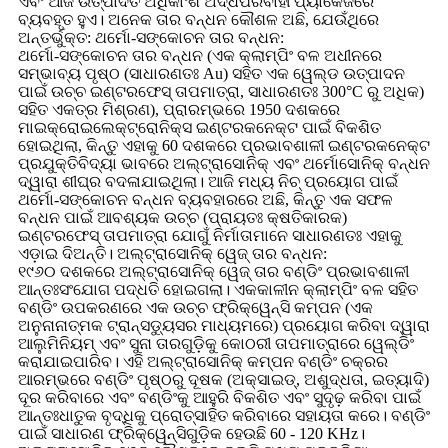
ଏବଂ ଆଜି ଉତ୍ପାଦିତ ଅଧିକାଂଶ ଅର୍ଦ୍ଧପରିବାହୀ ପ୍ୟାକେଜରେ
ବ୍ୟବହୃତ ହୁଏ। ଅନେକ ତାର ବନ୍ଧନ କୌଶଳ ଅଛି, ଯେଉଁଥିରେ
ଅନ୍ତର୍ଭୁକ୍ତ: ଥର୍ମୋ-ସଙ୍କୋଚନ ତାର ବନ୍ଧନ:
ଥର୍ମୋ-ସଙ୍କୋଚନ ତାର ବନ୍ଧନ (ଏକ କ୍ଲାମ୍ପିଂ ବଳ ଅଧୀନରେ
ସମ୍ଭାବ୍ୟ ପୃଷ୍ଠ (ସାଧାରଣତଃ Au) ସହିତ ଏକ ୱେଲ୍ଡ ଉତ୍ପାଦନ
ପାଇଁ ଉଚ୍ଚ ଇଣ୍ଟରଫେସ୍ ତାପମାତ୍ରା, ସାଧାରଣତଃ 300°C ରୁ ଅଧିକ)
ସହିତ ଏକତ୍ର ମିଶ୍ରଣ), ପ୍ରାରମ୍ଭରେ 1950 ଦଶକରେ
ମାଇକ୍ରୋଇଲେକ୍ଟ୍ରୋନିକ୍ସ ଇଣ୍ଟରକନେକ୍ଟ ପାଇଁ ବିକଶିତ
ହୋଇଥିଲା, କିନ୍ତୁ ଏହାକୁ 60 ଦଶକରେ ପ୍ରଭାବଶାଳୀ ଇଣ୍ଟରକନେକ୍ଟ
ପ୍ରଯୁକ୍ତିବିଦ୍ୟା ଭାବରେ ଅଲ୍ଟ୍ରାସୋନିକ୍ ଏବଂ ଥର୍ମୋସୋନିକ୍ ବନ୍ଧନ
ଦ୍ୱାରା ଶୀଘ୍ର ବଦଳାଯାଇଥିଲା। ଆଜି ମଧ୍ୟ ନିଚ୍ ପ୍ରୟୋଗ ପାଇଁ
ଥର୍ମୋ-ସଙ୍କୋଚନ ବନ୍ଧନ ବ୍ୟବହାରରେ ଅଛି, କିନ୍ତୁ ଏକ ସଫଳ
ବନ୍ଧନ ପାଇଁ ଆବଶ୍ୟକ ଉଚ୍ଚ (ପ୍ରାୟତଃ କ୍ଷତିକାରକ)
ଇଣ୍ଟରଫେସ୍ ତାପମାତ୍ରା ଯୋଗୁଁ ନିର୍ମାତାମାନେ ସାଧାରଣତଃ ଏହାକୁ
ଏଡ଼ାଇ ଦିଅନ୍ତି। ଅଲ୍ଟ୍ରାସୋନିକ୍ ୱେଜ୍ ତାର ବନ୍ଧନ:
୧୯୬୦ ଦଶକରେ ଅଲ୍ଟ୍ରାସୋନିକ୍ ୱେଜ୍ ତାର ବଣ୍ଡିଂ ପ୍ରଭାବଶାଳୀ
ଆନ୍ତଃସଂଯୋଗ ପଦ୍ଧତି ହୋଇଗଲା। ଏକକାଳୀନ କ୍ଲାମ୍ପିଂ ବଳ ସହିତ
ବଣ୍ଡିଂ ଉପକରଣରେ ଏକ ଉଚ୍ଚ ଫ୍ରିକ୍ୱେନ୍ସି କମ୍ପନ (ଏକ
ଅନୁନାନାତ୍ମକ ଟ୍ରାନ୍ସଡ୍ୟୁସର ମାଧ୍ୟମରେ) ପ୍ରୟୋଗ କରିବା ଦ୍ୱାରା
ଆଲୁମିନିୟମ୍ ଏବଂ ସୁନା ତାରଗୁଡ଼ିକୁ କୋଠରୀ ତାପମାତ୍ରାରେ ୱେଲ୍ଡିଂ
କରାଯାଇପାରିବ। ଏହି ଅଲ୍ଟ୍ରାସୋନିକ୍ କମ୍ପନ ବଣ୍ଡିଂ ଚକ୍ରର
ଆରମ୍ଭରେ ବଣ୍ଡିଂ ପୃଷ୍ଠରୁ ଦୂଷକ (ଅକ୍ସାଇଡ୍, ଅଶୁଦ୍ଧତା, ଇତ୍ୟାଦି)
ଦୂର କରିବାରେ ଏବଂ ବଣ୍ଡିଂକୁ ଆହୁରି ବିକଶିତ ଏବଂ ସୁଦୃଢ଼ ​​କରିବା ପାଇଁ
ଆନ୍ତଃଧାତୁକ ବୃଦ୍ଧିକୁ ପ୍ରୋତ୍ସାହିତ କରିବାରେ ସହାୟତା କରେ। ବଣ୍ଡିଂ
ପାଇଁ ସାଧାରଣ ଫ୍ରିକ୍ୱେନ୍ସିଗୁଡ଼ିକ ହେଉଛି 60 - 120 KHz।